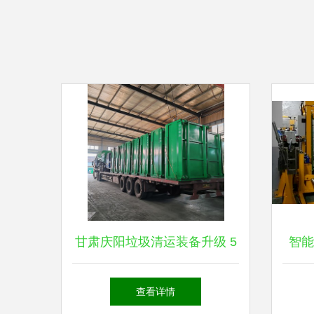
甘肃庆阳垃圾清运装备升级 5
智能
辆勾臂车与19个垃圾箱发货背
间
查看详情